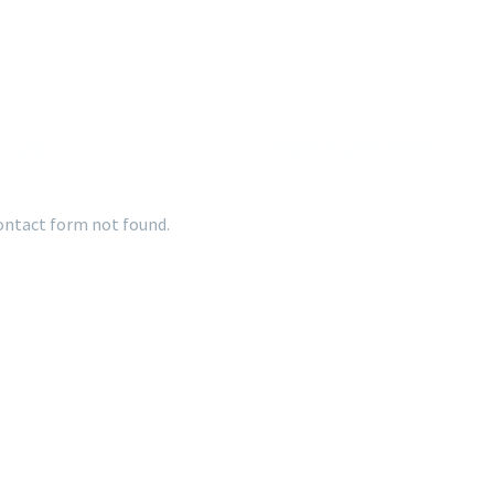
L US
NEWSLETTER
ntact form not found.