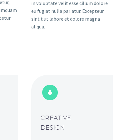
etur,
in voluptate velit esse cillum dolore
 numquam
eu fugiat nulla pariatur. Excepteur
tetur
sint t ut labore et dolore magna
aliqua.


CREATIVE
DESIGN