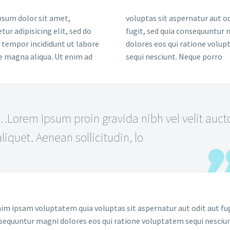
sum dolor sit amet,
voluptas sit aspernatur aut od
tur adipisicing elit, sed do
fugit, sed quia consequuntur
tempor incididunt ut labore
dolores eos qui ratione volu
e magna aliqua. Ut enim ad
sequi nesciunt. Neque porro
…Lorem Ipsum proin gravida nibh vel velit auct
aliquet. Aenean sollicitudin, lo
m ipsam voluptatem quia voluptas sit aspernatur aut odit aut fug
sequuntur magni dolores eos qui ratione voluptatem sequi nesciun