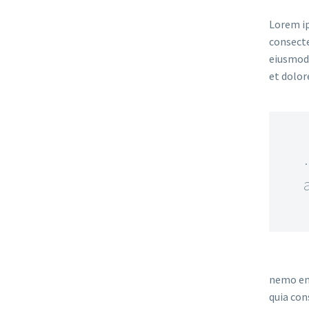
Lorem ip
consecte
eiusmod 
et dolor
nemo eni
quia con