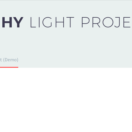
PHY
LIGHT PROJ
t (Demo)