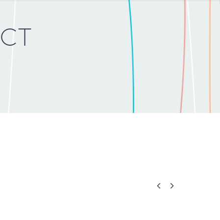
ECT

