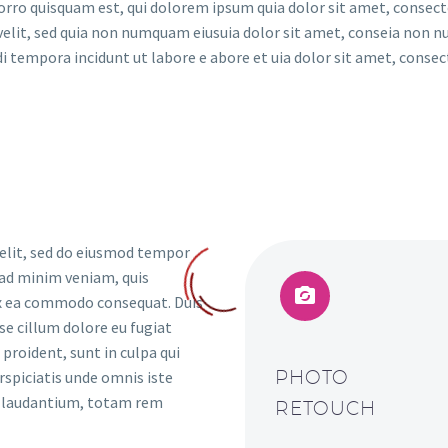
rro quisquam est, qui dolorem ipsum quia dolor sit amet, consect
 velit, sed quia non numquam eiusuia dolor sit amet, conseia non
i tempora incidunt ut labore e abore et uia dolor sit amet, consec
 elit, sed do eiusmod tempor
 ad minim veniam, quis


 ex ea commodo consequat. Duis
sse cillum dolore eu fugiat
proident, sunt in culpa qui
PHOTO
rspiciatis unde omnis iste
e laudantium, totam rem
RETOUCH